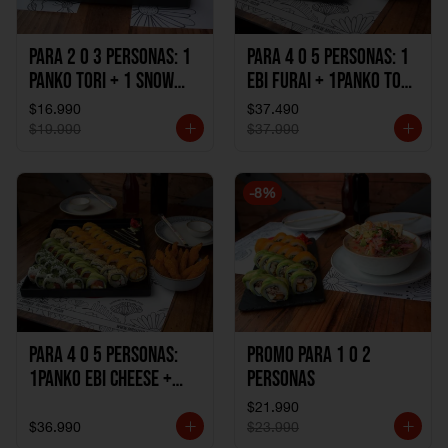
Para 2 o 3 personas: 1
Para 4 o 5 personas: 1
Panko Tori + 1 Snow
Ebi Furai + 1Panko Tori
Ebi Cheese + 1
+ 1Snow Kani +
$16.990
$37.490
California Sake Cheese
1California Sake +
$19.990
$37.990
1Katzu de Pollo +
1Katzu de Camaron
-
8
%
Para 4 o 5 personas:
Promo Para 1 o 2
1Panko Ebi Cheese +
personas
1Panko Tori + 1Snow
$21.990
Sake + 1Avocado Beto
$36.990
$23.990