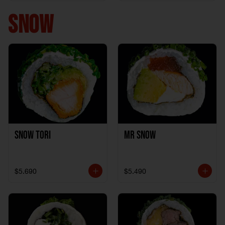
+ 1California Kani +
1Katzu de Pollo
SNOW
Snow Tori
Mr Snow
$5.690
$5.490