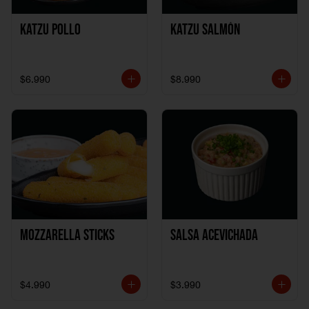
Katzu Pollo
Katzu Salmón
$6.990
$8.990
Mozzarella Sticks
Salsa Acevichada
$4.990
$3.990