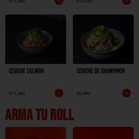
$11.990
$13.490
Ceviche Salmón
Ceviche de Champiñon
$11.990
$6.990
ARMA TU ROLL