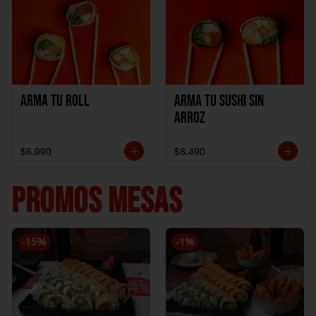
Arma Tu Roll
Arma tu Sushi sin
Arroz
$6.990
$8.490
PROMOS MESAS
-
15
%
-
1
%