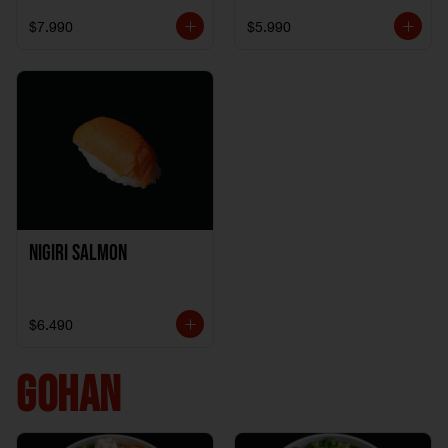
$7.990
$5.990
Nigiri Salmon
$6.490
GOHAN