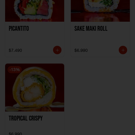
Picantito
Sake Maki Roll
$7.490
$6.990
-
13
%
Tropical crispy
$6.990