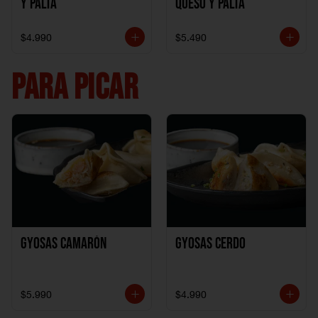
y Palta
Queso y Palta
$4.990
$5.490
PARA PICAR
Gyosas Camarón
Gyosas Cerdo
$5.990
$4.990