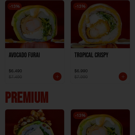
-
13
%
-
13
%
Avocado Furai
Tropical crispy
$6.490
$6.990
$7.490
$7.990
PREMIUM
-
13
%